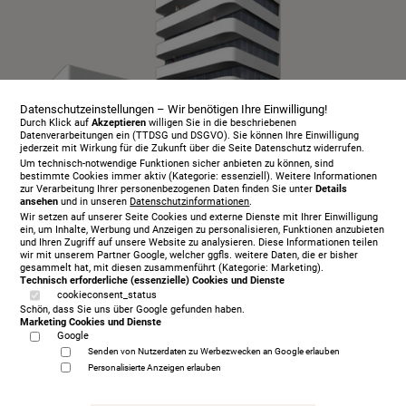
Datenschutzeinstellungen – Wir benötigen Ihre Einwilligung!
Durch Klick auf
Akzeptieren
willigen Sie in die beschriebenen
Datenverarbeitungen ein (TTDSG und DSGVO). Sie können Ihre Einwilligung
jederzeit mit Wirkung für die Zukunft über die Seite Datenschutz widerrufen.
Um technisch-notwendige Funktionen sicher anbieten zu können, sind
bestimmte Cookies immer aktiv (Kategorie: essenziell). Weitere Informationen
zur Verarbeitung Ihrer personenbezogenen Daten finden Sie unter
Details
ansehen
und in unseren
Datenschutzinformationen
.
Infopaket
Wir setzen auf unserer Seite Cookies und externe Dienste mit Ihrer Einwilligung
Über uns
ein, um Inhalte, Werbung und Anzeigen zu personalisieren, Funktionen anzubieten
und Ihren Zugriff auf unsere Website zu analysieren. Diese Informationen teilen
Serviceangebot
wir mit unserem Partner Google, welcher ggfls. weitere Daten, die er bisher
gesammelt hat, mit diesen zusammenführt (Kategorie: Marketing).
Öffnungszeiten
Technisch erforderliche (essenzielle) Cookies und Dienste
cookieconsent_status
Beratungstermin
Schön, dass Sie uns über Google gefunden haben.
Probeschlafen
Marketing Cookies und Dienste
Google
Kontakt
Senden von Nutzerdaten zu Werbezwecken an Google erlauben
AGB
Personalisierte Anzeigen erlauben
Impressum